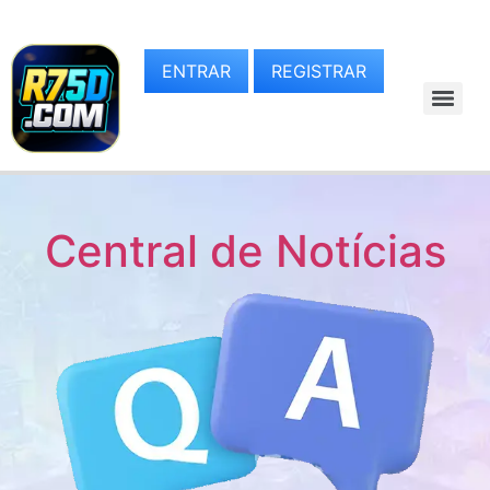
ENTRAR
REGISTRAR
Central de Notícias