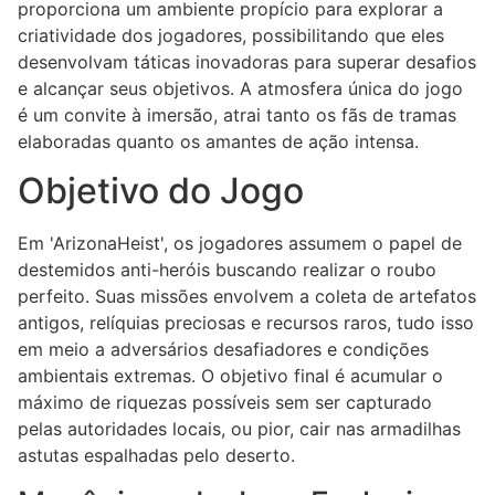
proporciona um ambiente propício para explorar a
criatividade dos jogadores, possibilitando que eles
desenvolvam táticas inovadoras para superar desafios
e alcançar seus objetivos. A atmosfera única do jogo
é um convite à imersão, atrai tanto os fãs de tramas
elaboradas quanto os amantes de ação intensa.
Objetivo do Jogo
Em 'ArizonaHeist', os jogadores assumem o papel de
destemidos anti-heróis buscando realizar o roubo
perfeito. Suas missões envolvem a coleta de artefatos
antigos, relíquias preciosas e recursos raros, tudo isso
em meio a adversários desafiadores e condições
ambientais extremas. O objetivo final é acumular o
máximo de riquezas possíveis sem ser capturado
pelas autoridades locais, ou pior, cair nas armadilhas
astutas espalhadas pelo deserto.