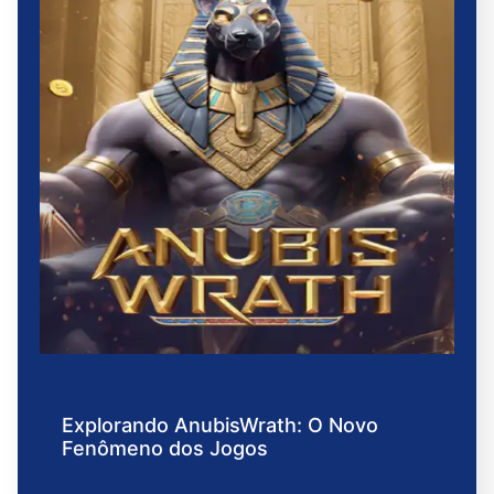
Explorando AnubisWrath: O Novo
Fenômeno dos Jogos