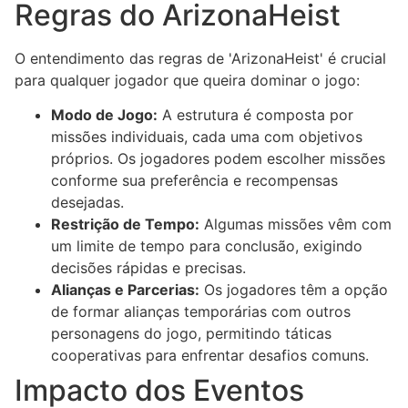
Regras do ArizonaHeist
O entendimento das regras de 'ArizonaHeist' é crucial
para qualquer jogador que queira dominar o jogo:
Modo de Jogo:
A estrutura é composta por
missões individuais, cada uma com objetivos
próprios. Os jogadores podem escolher missões
conforme sua preferência e recompensas
desejadas.
Restrição de Tempo:
Algumas missões vêm com
um limite de tempo para conclusão, exigindo
decisões rápidas e precisas.
Alianças e Parcerias:
Os jogadores têm a opção
de formar alianças temporárias com outros
personagens do jogo, permitindo táticas
cooperativas para enfrentar desafios comuns.
Impacto dos Eventos