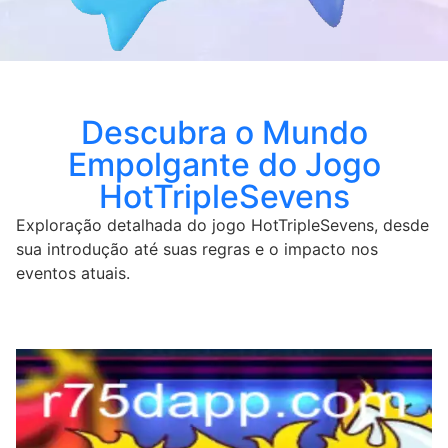
Descubra o Mundo
Empolgante do Jogo
HotTripleSevens
Exploração detalhada do jogo HotTripleSevens, desde
sua introdução até suas regras e o impacto nos
eventos atuais.