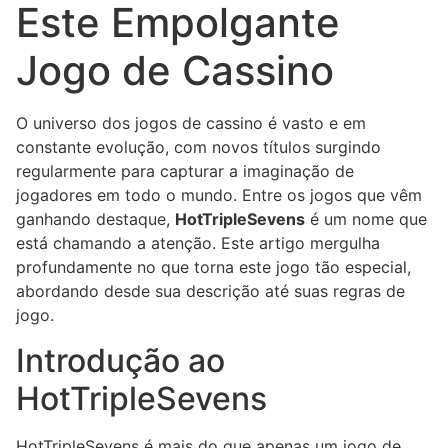
Este Empolgante
Jogo de Cassino
O universo dos jogos de cassino é vasto e em
constante evolução, com novos títulos surgindo
regularmente para capturar a imaginação de
jogadores em todo o mundo. Entre os jogos que vêm
ganhando destaque,
HotTripleSevens
é um nome que
está chamando a atenção. Este artigo mergulha
profundamente no que torna este jogo tão especial,
abordando desde sua descrição até suas regras de
jogo.
Introdução ao
HotTripleSevens
HotTripleSevens é mais do que apenas um jogo de