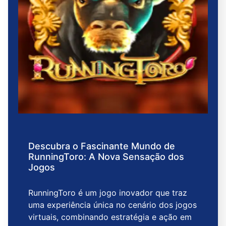
Descubra o Fascinante Mundo de
RunningToro: A Nova Sensação dos
Jogos
RunningToro é um jogo inovador que traz
uma experiência única no cenário dos jogos
virtuais, combinando estratégia e ação em