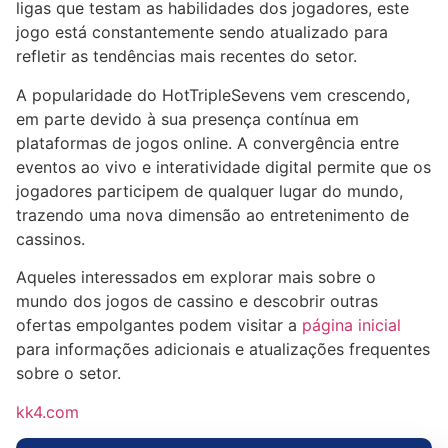
ligas que testam as habilidades dos jogadores, este
jogo está constantemente sendo atualizado para
refletir as tendências mais recentes do setor.
A popularidade do HotTripleSevens vem crescendo,
em parte devido à sua presença contínua em
plataformas de jogos online. A convergência entre
eventos ao vivo e interatividade digital permite que os
jogadores participem de qualquer lugar do mundo,
trazendo uma nova dimensão ao entretenimento de
cassinos.
Aqueles interessados em explorar mais sobre o
mundo dos jogos de cassino e descobrir outras
ofertas empolgantes podem visitar a
página inicial
para informações adicionais e atualizações frequentes
sobre o setor.
kk4.com