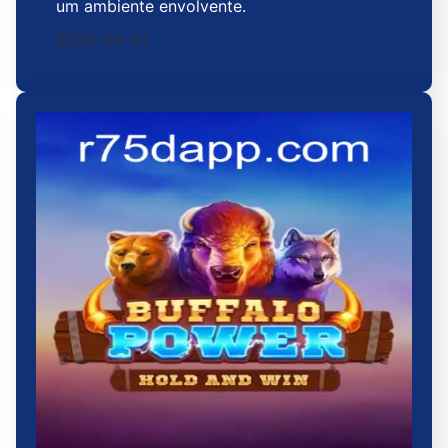
um ambiente envolvente.
2026-06-01