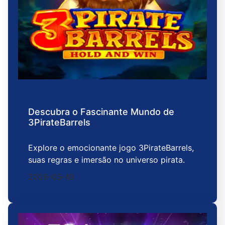
Descubra o Fascinante Mundo de
3PirateBarrels
Explore o emocionante jogo 3PirateBarrels,
suas regras e imersão no universo pirata.
2026-05-19