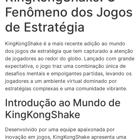
Fenômeno dos Jogos
de Estratégia
KingKongShake é a mais recente adição ao mundo
dos jogos de estratégia que tem capturado a atenção
de jogadores ao redor do globo. Lançado com grande
expectativa, o jogo traz uma combinação única de
desafios mentais e empolgantes partidas, levando os
jogadores a um ambiente virtual dominado por
estratégias complexas e uma comunidade vibrante.
Introdução ao Mundo de
KingKongShake
Desenvolvido por uma equipe apaixonada por
inovação em jogos, KingKongShake apresenta uma