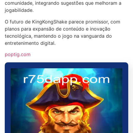
comunidade, integrando sugestões que melhoram a
jogabilidade.
O futuro de KingKongShake parece promissor, com
planos para expansão de conteúdo e inovação
tecnológica, mantendo o jogo na vanguarda do
entretenimento digital.
poptig.com