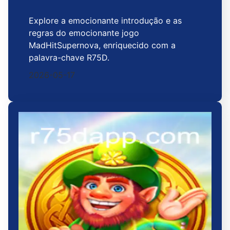
Explore a emocionante introdução e as
regras do emocionante jogo
MadHitSupernova, enriquecido com a
palavra-chave R75D.
2026-05-17