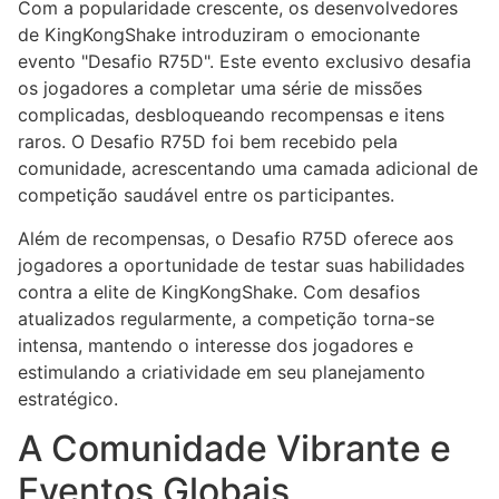
Com a popularidade crescente, os desenvolvedores
de KingKongShake introduziram o emocionante
evento "Desafio R75D". Este evento exclusivo desafia
os jogadores a completar uma série de missões
complicadas, desbloqueando recompensas e itens
raros. O Desafio R75D foi bem recebido pela
comunidade, acrescentando uma camada adicional de
competição saudável entre os participantes.
Além de recompensas, o Desafio R75D oferece aos
jogadores a oportunidade de testar suas habilidades
contra a elite de KingKongShake. Com desafios
atualizados regularmente, a competição torna-se
intensa, mantendo o interesse dos jogadores e
estimulando a criatividade em seu planejamento
estratégico.
A Comunidade Vibrante e
Eventos Globais