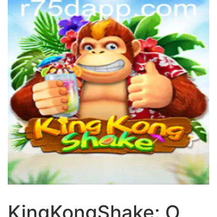
KingKongShake: O