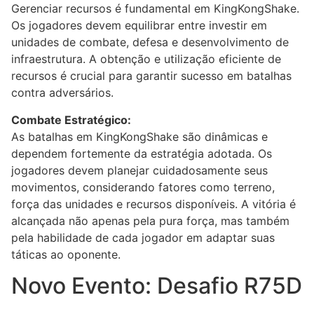
Gerenciar recursos é fundamental em KingKongShake.
Os jogadores devem equilibrar entre investir em
unidades de combate, defesa e desenvolvimento de
infraestrutura. A obtenção e utilização eficiente de
recursos é crucial para garantir sucesso em batalhas
contra adversários.
Combate Estratégico:
As batalhas em KingKongShake são dinâmicas e
dependem fortemente da estratégia adotada. Os
jogadores devem planejar cuidadosamente seus
movimentos, considerando fatores como terreno,
força das unidades e recursos disponíveis. A vitória é
alcançada não apenas pela pura força, mas também
pela habilidade de cada jogador em adaptar suas
táticas ao oponente.
Novo Evento: Desafio R75D